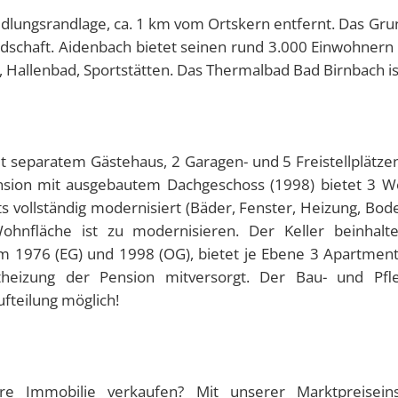
dlungsrandlage, ca. 1 km vom Ortskern entfernt. Das Grun
andschaft. Aidenbach bietet seinen rund 3.000 Einwohnern
ik, Hallenbad, Sportstätten. Das Thermalbad Bad Birnbach is
t separatem Gästehaus, 2 Garagen- und 5 Freistellplätz
 Pension mit ausgebautem Dachgeschoss (1998) bietet 
ts vollständig modernisiert (Bäder, Fenster, Heizung, Bo
ohnfläche ist zu modernisieren. Der Keller beinhalt
um 1976 (EG) und 1998 (OG), bietet je Ebene 3 Apartmen
eizung der Pension mitversorgt. Der Bau- und Pfle
fteilung möglich!
Immobilie verkaufen? Mit unserer Marktpreiseinsc