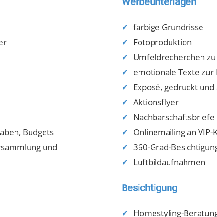
Werbeunterlagen
farbige Grundrisse
er
Fotoproduktion
Umfeldrecherchen zu S
emotionale Texte zur
Exposé, gedruckt und 
Aktionsflyer
Nachbarschaftsbriefe
aben, Budgets
Onlinemailing an VIP
versammlung und
360-Grad-Besichtigun
Luftbildaufnahmen
Besichtigung
Homestyling-Beratun