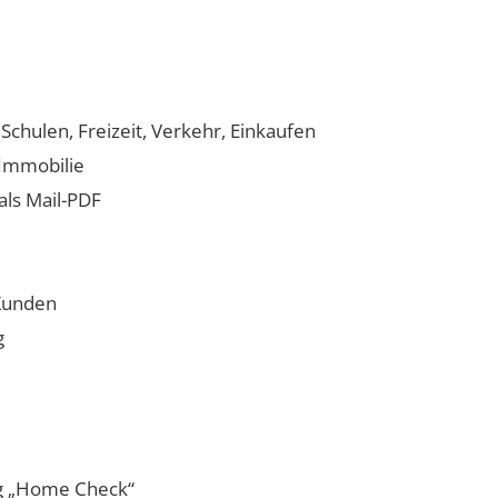
chulen, Freizeit, Verkehr, Einkaufen
 Immobilie
als Mail-PDF
-Kunden
g
g „Home Check“