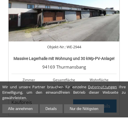
Objekt-Nr.: WE-2944
Massive Lagerhalle mit Wohnung und 30 kWp-PV-Anlage!
94169 Thurmansbang
Zimmer
Gesamtfläche
Wohnfläche
9
1 320,0 m²
240,0 m²
Wir und unsere Partner brauchen für einzelne
Datennutzungen
Ihre
Einwilligung, um den einwandfreien Betrieb dieser Webseite zu
gewährleisten.
Kaufpreis
mehr Details
198 000,00 €
Alle annehmen
Details
Nur die Nötigsten