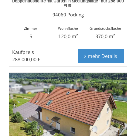
Doppelhaushälfte mit Garten in Siedlungslage - nur 288.000
EUR!
94060 Pocking
Zimmer
Wohnfläche
Grundstücksfläche
5
120,0 m²
370,0 m²
Kaufpreis
mehr Details
288 000,00 €